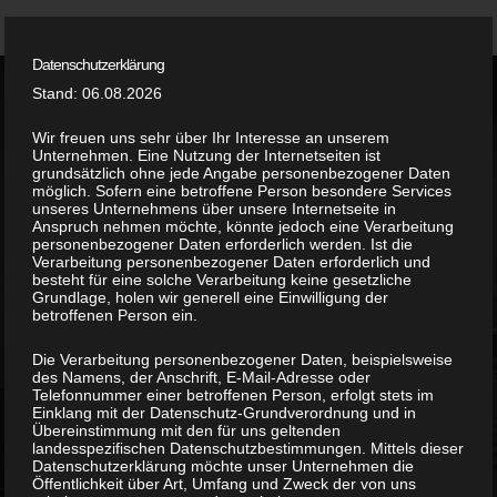
Datenschutzerklärung
Home
Stand: 06.08.2026
GELÄNDERBAU
Leistungen
Wir freuen uns sehr über Ihr Interesse an unserem
Unternehmen. Eine Nutzung der Internetseiten ist
grundsätzlich ohne jede Angabe personenbezogener Daten
Team
möglich. Sofern eine betroffene Person besondere Services
Unsere Geländer sehen nicht nur gut aus – sie
unseres Unternehmens über unsere Internetseite in
sorgen auch für Sicherheit. Ganz egal ob Sie auf
Anspruch nehmen möchte, könnte jedoch eine Verarbeitung
Referenzen
personenbezogener Daten erforderlich werden. Ist die
der Suche nach Treppen- oder Balkongeländern
Verarbeitung personenbezogener Daten erforderlich und
besteht für eine solche Verarbeitung keine gesetzliche
sind – wir fertigen genau nach Ihren
Kontakt
Grundlage, holen wir generell eine Einwilligung der
Vorstellungen. Ebenfalls bieten wir vielfältige
betroffenen Person ein.
Kombinationen beispielsweise mit Holz,
Die Verarbeitung personenbezogener Daten, beispielsweise
Kunststoff, Glas oder Lochbechen an. Sprechen
des Namens, der Anschrift, E-Mail-Adresse oder
Sie uns an – wir beraten Sie gerne!
Telefonnummer einer betroffenen Person, erfolgt stets im
Einklang mit der Datenschutz-Grundverordnung und in
Übereinstimmung mit den für uns geltenden
landesspezifischen Datenschutzbestimmungen. Mittels dieser
FRAGEN?
Datenschutzerklärung möchte unser Unternehmen die
Öffentlichkeit über Art, Umfang und Zweck der von uns