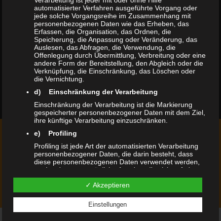
Verarbeitung ist jeder mit oder ohne Hilfe
automatisierter Verfahren ausgeführte Vorgang oder
jede solche Vorgangsreihe im Zusammenhang mit
personenbezogenen Daten wie das Erheben, das
Erfassen, die Organisation, das Ordnen, die
Speicherung, die Anpassung oder Veränderung, das
Auslesen, das Abfragen, die Verwendung, die
Offenlegung durch Übermittlung, Verbreitung oder eine
andere Form der Bereitstellung, den Abgleich oder die
Verknüpfung, die Einschränkung, das Löschen oder
die Vernichtung.
d) Einschränkung der Verarbeitung
Einschränkung der Verarbeitung ist die Markierung
gespeicherter personenbezogener Daten mit dem Ziel,
ihre künftige Verarbeitung einzuschränken.
e) Profiling
SIE WÜNSCHEN EIN INDIVIDUELLES
Profiling ist jede Art der automatisierten Verarbeitung
ANGEBOT?
personenbezogener Daten, die darin besteht, dass
diese personenbezogenen Daten verwendet werden,
um bestimmte persönliche Aspekte, die sich auf eine
natürliche Person beziehen, zu bewerten,
KONTAKT
✓ Akzeptieren
insbesondere, um Aspekte bezüglich Arbeitsleistung,
wirtschaftlicher Lage, Gesundheit, persönlicher
Vorlieben, Interessen, Zuverlässigkeit, Verhalten,
Einstellungen
Aufenthaltsort oder Ortswechsel dieser natürlichen
Person zu analysieren oder vorherzusagen.