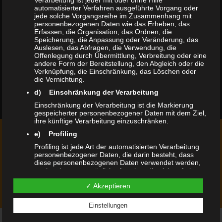
Verarbeitung ist jeder mit oder ohne Hilfe
automatisierter Verfahren ausgeführte Vorgang oder
jede solche Vorgangsreihe im Zusammenhang mit
personenbezogenen Daten wie das Erheben, das
Erfassen, die Organisation, das Ordnen, die
Speicherung, die Anpassung oder Veränderung, das
Auslesen, das Abfragen, die Verwendung, die
Offenlegung durch Übermittlung, Verbreitung oder eine
andere Form der Bereitstellung, den Abgleich oder die
Verknüpfung, die Einschränkung, das Löschen oder
die Vernichtung.
d) Einschränkung der Verarbeitung
Einschränkung der Verarbeitung ist die Markierung
gespeicherter personenbezogener Daten mit dem Ziel,
ihre künftige Verarbeitung einzuschränken.
e) Profiling
SIE WÜNSCHEN EIN INDIVIDUELLES
Profiling ist jede Art der automatisierten Verarbeitung
ANGEBOT?
personenbezogener Daten, die darin besteht, dass
diese personenbezogenen Daten verwendet werden,
um bestimmte persönliche Aspekte, die sich auf eine
natürliche Person beziehen, zu bewerten,
KONTAKT
✓ Akzeptieren
insbesondere, um Aspekte bezüglich Arbeitsleistung,
wirtschaftlicher Lage, Gesundheit, persönlicher
Vorlieben, Interessen, Zuverlässigkeit, Verhalten,
Einstellungen
Aufenthaltsort oder Ortswechsel dieser natürlichen
Person zu analysieren oder vorherzusagen.