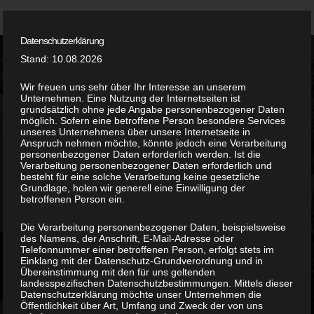
Datenschutzerklärung
Home
Stand: 10.08.2026
ÜBERDACHUNGEN
Leistungen
Wir freuen uns sehr über Ihr Interesse an unserem
Unternehmen. Eine Nutzung der Internetseiten ist
grundsätzlich ohne jede Angabe personenbezogener Daten
Team
möglich. Sofern eine betroffene Person besondere Services
Mit unseren Überdachungen schützen Sie Ihre
unseres Unternehmens über unsere Internetseite in
Terrasse, Kellereingänge oder Balkone effektiv
Anspruch nehmen möchte, könnte jedoch eine Verarbeitung
Referenzen
personenbezogener Daten erforderlich werden. Ist die
vor Regen und Sonne. Eine stabile
Verarbeitung personenbezogener Daten erforderlich und
besteht für eine solche Verarbeitung keine gesetzliche
Stahlkonstruktion ist dabei besonders langlebig
Kontakt
Grundlage, holen wir generell eine Einwilligung der
und haltbar. Kombiniert mit Glaselementen sorgt
betroffenen Person ein.
eine von uns nach Ihren Wünschen gefertigte
Die Verarbeitung personenbezogener Daten, beispielsweise
Überdachung gleichzeitig für eine großartige
des Namens, der Anschrift, E-Mail-Adresse oder
Optik und eine Wertsteigerung für Ihr Objekt.
Telefonnummer einer betroffenen Person, erfolgt stets im
Einklang mit der Datenschutz-Grundverordnung und in
Übereinstimmung mit den für uns geltenden
landesspezifischen Datenschutzbestimmungen. Mittels dieser
FRAGEN?
Datenschutzerklärung möchte unser Unternehmen die
Öffentlichkeit über Art, Umfang und Zweck der von uns