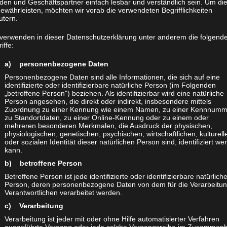
den und Geschäftspartner einfach lesbar und verständlich sein. Um di
ewährleisten, möchten wir vorab die verwendeten Begrifflichkeiten
utern.
 verwenden in dieser Datenschutzerklärung unter anderem die folgend
iffe:
EITS UMGESETZTE PROJ
a) personenbezogene Daten
Personenbezogene Daten sind alle Informationen, die sich auf eine
identifizierte oder identifizierbare natürliche Person (im Folgenden
„betroffene Person") beziehen. Als identifizierbar wird eine natürliche
Person angesehen, die direkt oder indirekt, insbesondere mittels
Zuordnung zu einer Kennung wie einem Namen, zu einer Kennnumm
zu Standortdaten, zu einer Online-Kennung oder zu einem oder
mehreren besonderen Merkmalen, die Ausdruck der physischen,
physiologischen, genetischen, psychischen, wirtschaftlichen, kulturell
oder sozialen Identität dieser natürlichen Person sind, identifiziert we
kann.
b) betroffene Person
Betroffene Person ist jede identifizierte oder identifizierbare natürlich
Person, deren personenbezogene Daten von dem für die Verarbeitu
Verantwortlichen verarbeitet werden.
c) Verarbeitung
Verarbeitung ist jeder mit oder ohne Hilfe automatisierter Verfahren
ausgeführte Vorgang oder jede solche Vorgangsreihe im Zusammen