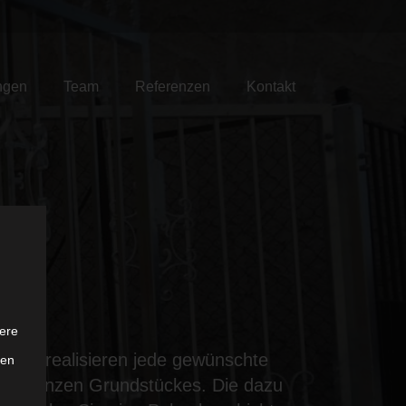
ngen
Team
Referenzen
Kontakt
ere
. Wir realisieren jede gewünschte
ten
nes ganzen Grundstückes. Die dazu