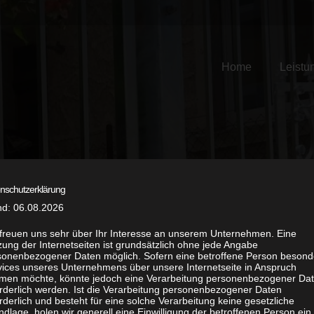
Home
Leistu
TOR- & ZAUNANLAGEN
nschutzerklärung
nd: 06.08.2026
 freuen uns sehr über Ihr Interesse an unserem Unternehmen. Eine
ung der Internetseiten ist grundsätzlich ohne jede Angabe
sonenbezogener Daten möglich. Sofern eine betroffene Person besond
vices unseres Unternehmens über unsere Internetseite in Anspruch
nau nach Ihren Wünschen hergestellten Zaunanlage
men möchte, könnte jedoch eine Verarbeitung personenbezogener Da
orderlich werden. Ist die Verarbeitung personenbezogener Daten
ür Ihren Garten bis zur kompletten Umzäunung ei
rderlich und besteht für eine solche Verarbeitung keine gesetzliche
dlage, holen wir generell eine Einwilligung der betroffenen Person ein.