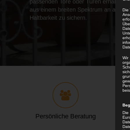
passenden Tore oder Türen erhalten Si
aus einem breiten Spektrum an allen R
Die
Ans
Haltbarkeit zu sichern.
erf
Übe
Dat
Unt
erh
info
Dat
Wir 
org
Sch
sic
grun
gew
Per
beis
Beg
Die 
Persönliche Beratung
Pro
Eur
Dat
Date