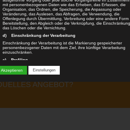
mit personenbezogenen Daten wie das Erheben, das Erfassen, die
Organisation, das Ordnen, die Speicherung, die Anpassung oder
Veränderung, das Auslesen, das Abfragen, die Verwendung, die
Offenlegung durch Übermittlung, Verbreitung oder eine andere Form
Bereitstellung, den Abgleich oder die Verknüpfung, die Einschränkung
das Löschen oder die Vernichtung.
d) Einschränkung der Verarbeitung
Einschränkung der Verarbeitung ist die Markierung gespeicherter
personenbezogener Daten mit dem Ziel, ihre künftige Verarbeitung
einzuschränken.
e) Profiling
Profiling ist jede Art der automatisierten Verarbeitung personenbezo
 Akzeptieren
Einstellungen
Daten, die darin besteht, dass diese personenbezogenen Daten
verwendet werden, um bestimmte persönliche Aspekte, die sich auf e
natürliche Person beziehen, zu bewerten, insbesondere, um Aspekte
IDUELLES ANGEBOT?
bezüglich Arbeitsleistung, wirtschaftlicher Lage, Gesundheit, persönli
Vorlieben, Interessen, Zuverlässigkeit, Verhalten, Aufenthaltsort oder
Ortswechsel dieser natürlichen Person zu analysieren oder
vorherzusagen.
f) Pseudonymisierung
Pseudonymisierung ist die Verarbeitung personenbezogener Daten i
einer Weise, auf welche die personenbezogenen Daten ohne
Hinzuziehung zusätzlicher Informationen nicht mehr einer spezifisch
betroffenen Person zugeordnet werden können, sofern diese