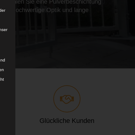
d. Wählen Sie eine Pulverbeschichtung
eine hochwertige Optik und lange
der
nser
und
en
cht
gung
Glückliche Kunden