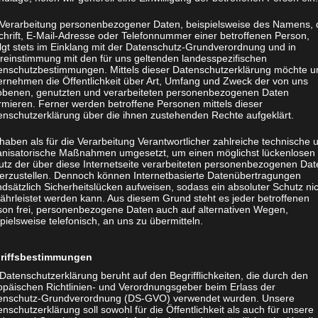
e schlüsselfertig selbstverständlich aus einer Han
AL Farben oder einer Verzinkung um Ihrer Anlage 
 Verarbeitung personenbezogener Daten, beispielsweise des Namens, 
chrift, E-Mail-Adresse oder Telefonnummer einer betroffenen Person,
olgt stets im Einklang mit der Datenschutz-Grundverordnung und in
reinstimmung mit den für uns geltenden landesspezifischen
enschutzbestimmungen. Mittels dieser Datenschutzerklärung möchte u
ernehmen die Öffentlichkeit über Art, Umfang und Zweck der von uns
FRAGEN?
obenen, genutzten und verarbeiteten personenbezogenen Daten
rmieren. Ferner werden betroffene Personen mittels dieser
enschutzerklärung über die ihnen zustehenden Rechte aufgeklärt.
haben als für die Verarbeitung Verantwortlicher zahlreiche technische 
anisatorische Maßnahmen umgesetzt, um einen möglichst lückenlosen
utz der über diese Internetseite verarbeiteten personenbezogenen Dat
herzustellen. Dennoch können Internetbasierte Datenübertragungen
dsätzlich Sicherheitslücken aufweisen, sodass ein absoluter Schutz ni
ährleistet werden kann. Aus diesem Grund steht es jeder betroffenen
son frei, personenbezogene Daten auch auf alternativen Wegen,
pielsweise telefonisch, an uns zu übermitteln.
riffsbestimmungen
Datenschutzerklärung beruht auf den Begrifflichkeiten, die durch den
fessionelle Planung
Hochwertige Ferti
opäischen Richtlinien- und Verordnungsgeber beim Erlass der
enschutz-Grundverordnung (DS-GVO) verwendet wurden. Unsere
nschutzerklärung soll sowohl für die Öffentlichkeit als auch für unsere