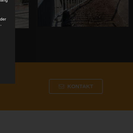
 der
,
gener
ine
KONTAKT
cher
n
en