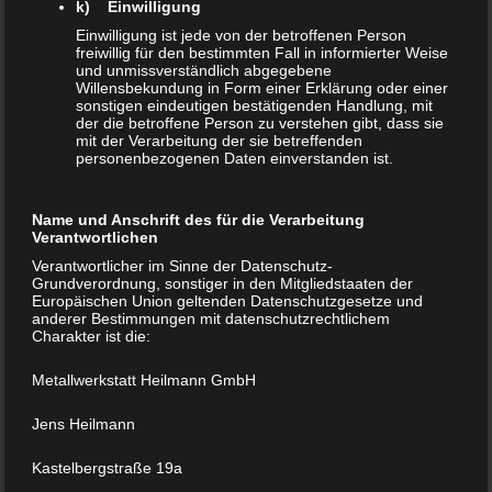
20. März 2013
bernd_wilke
k) Einwilligung
Einwilligung ist jede von der betroffenen Person
Photography
,
WordPress
Keine Kommentare
freiwillig für den bestimmten Fall in informierter Weise
image
,
wordpress
und unmissverständlich abgegebene
Willensbekundung in Form einer Erklärung oder einer
sonstigen eindeutigen bestätigenden Handlung, mit
Nulla varius consequat magna, id molestie ipsum
der die betroffene Person zu verstehen gibt, dass sie
volutpat quis. Suspendisse consectetur fringilla suctus.
mit der Verarbeitung der sie betreffenden
personenbezogenen Daten einverstanden ist.
Pellentesque ipsum erat, facilisis ut venenatis eu,
sodales vel dolor. Lorem ipsum dolor sit amet,
Name und Anschrift des für die Verarbeitung
consectetur adipiscing…
Verantwortlichen
Verantwortlicher im Sinne der Datenschutz-
Grundverordnung, sonstiger in den Mitgliedstaaten der
Europäischen Union geltenden Datenschutzgesetze und
anderer Bestimmungen mit datenschutzrechtlichem
Charakter ist die:
Metallwerkstatt Heilmann GmbH
Jens Heilmann
Kastelbergstraße 19a