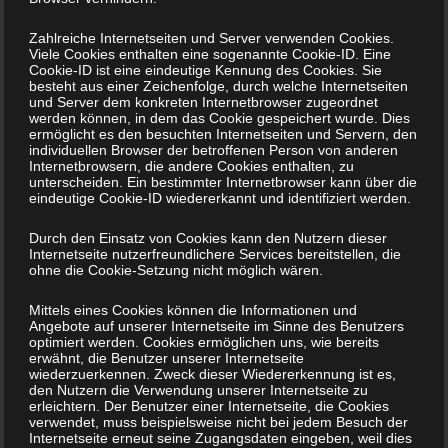
Zahlreiche Internetseiten und Server verwenden Cookies.
Neueste Kommentare
Viele Cookies enthalten eine sogenannte Cookie-ID. Eine
Cookie-ID ist eine eindeutige Kennung des Cookies. Sie
besteht aus einer Zeichenfolge, durch welche Internetseiten
Ein WordPress-Kommentator
zu
Hallo Welt!
und Server dem konkreten Internetbrowser zugeordnet
werden können, in dem das Cookie gespeichert wurde. Dies
ermöglicht es den besuchten Internetseiten und Servern, den
Archiv
individuellen Browser der betroffenen Person von anderen
Internetbrowsern, die andere Cookies enthalten, zu
unterscheiden. Ein bestimmter Internetbrowser kann über die
April 2017
eindeutige Cookie-ID wiedererkannt und identifiziert werden.
Dezember 2013
Durch den Einsatz von Cookies kann den Nutzern dieser
Internetseite nutzerfreundlichere Services bereitstellen, die
ohne die Cookie-Setzung nicht möglich wären.
November 2013
Mittels eines Cookies können die Informationen und
Oktober 2013
Angebote auf unserer Internetseite im Sinne des Benutzers
optimiert werden. Cookies ermöglichen uns, wie bereits
September 2013
erwähnt, die Benutzer unserer Internetseite
wiederzuerkennen. Zweck dieser Wiedererkennung ist es,
den Nutzern die Verwendung unserer Internetseite zu
August 2013
erleichtern. Der Benutzer einer Internetseite, die Cookies
verwendet, muss beispielsweise nicht bei jedem Besuch der
Juli 2013
Internetseite erneut seine Zugangsdaten eingeben, weil dies