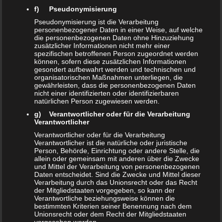
f) Pseudonymisierung
Pseudonymisierung ist die Verarbeitung
personenbezogener Daten in einer Weise, auf welche
die personenbezogenen Daten ohne Hinzuziehung
zusätzlicher Informationen nicht mehr einer
spezifischen betroffenen Person zugeordnet werden
können, sofern diese zusätzlichen Informationen
gesondert aufbewahrt werden und technischen und
organisatorischen Maßnahmen unterliegen, die
gewährleisten, dass die personenbezogenen Daten
Photography is the Science
nicht einer identifizierten oder identifizierbaren
natürlichen Person zugewiesen werden.
27. April 2013
bernd_wilke
Photography
g) Verantwortlicher oder für die Verarbeitung
Verantwortlicher
Keine Kommentare
Verantwortlicher oder für die Verarbeitung
business
,
coding
,
design
,
photography
,
wordpress
Verantwortlicher ist die natürliche oder juristische
Person, Behörde, Einrichtung oder andere Stelle, die
allein oder gemeinsam mit anderen über die Zwecke
Lorem ipsum dolor sit amet, consectetur adipiscing elit.
und Mittel der Verarbeitung von personenbezogenen
Morbi sagittis, sem quis lacinia faucibus, orci ipsum
Daten entscheidet. Sind die Zwecke und Mittel dieser
Verarbeitung durch das Unionsrecht oder das Recht
gravida tortor, vel interdum mi sapien ut justo. Nulla
der Mitgliedstaaten vorgegeben, so kann der
Verantwortliche beziehungsweise können die
varius consequat magna, id molestie…
bestimmten Kriterien seiner Benennung nach dem
Unionsrecht oder dem Recht der Mitgliedstaaten