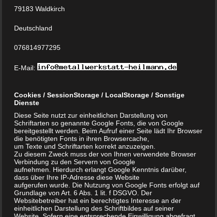
79183 Waldkirch
Deutschland
076814977295
E-Mail:
Cookies / SessionStorage / LocalStorage / Sonstige
Post with Food Picture
Dienste
Diese Seite nutzt zur einheitlichen Darstellung von
Schriftarten so genannte Google Fonts, die von Google
1. Februar 2013
bernd_wilke
bereitgestellt werden. Beim Aufruf einer Seite lädt Ihr Browser
Photography
,
Web Design
Keine Kommentare
die benötigten Fonts in ihren Browsercache,
um Texte und Schriftarten korrekt anzuzeigen.
design
,
photography
,
video
Zu diesem Zweck muss der von Ihnen verwendete Browser
Verbindung zu den Servern von Google
Nullam dictum felis eu pede mollis pretium. Integer
aufnehmen. Hierdurch erlangt Google Kenntnis darüber,
dass über Ihre IP-Adresse diese Website
tincidunt. Cras dapibus. Vivamus elementum semper
aufgerufen wurde. Die Nutzung von Google Fonts erfolgt auf
Grundlage von Art. 6 Abs. 1 lit. f DSGVO. Der
nisi. Aenean vulputate eleifend tellus. Aenean leo ligula,
Websitebetreiber hat ein berechtigtes Interesse an der
einheitlichen Darstellung des Schriftbildes auf seiner
porttitor eu, consequat vitae, eleifend ac, enim.
Website. Sofern eine entsprechende Einwilligung abgefragt