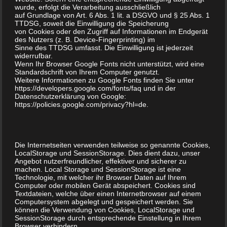
Aliquam…
wurde, erfolgt die Verarbeitung ausschließlich
auf Grundlage von Art. 6 Abs. 1 lit. a DSGVO und § 25 Abs. 1
TTDSG, soweit die Einwilligung die Speicherung
von Cookies oder den Zugriff auf Informationen im Endgerät
des Nutzers (z. B. Device-Fingerprinting) im
Sinne des TTDSG umfasst. Die Einwilligung ist jederzeit
widerrufbar.
Wenn Ihr Browser Google Fonts nicht unterstützt, wird eine
Standardschrift von Ihrem Computer genutzt.
Weitere Informationen zu Google Fonts finden Sie unter
https://developers.google.com/fonts/faq und in der
Datenschutzerklärung von Google:
https://policies.google.com/privacy?hl=de.
Neueste Beiträge
Hallo Welt!
Die Internetseiten verwenden teilweise so genannte Cookies,
This is a Sticky Post
LocalStorage und SessionStorage. Dies dient dazu, unser
Angebot nutzerfreundlicher, effektiver und sicherer zu
machen. Local Storage und SessionStorage ist eine
This Post Looks Beautiful even with Long Interesting
Technologie, mit welcher ihr Browser Daten auf Ihrem
Title
Computer oder mobilen Gerät abspeichert. Cookies sind
Textdateien, welche über einen Internetbrowser auf einem
Computersystem abgelegt und gespeichert werden. Sie
Satisfaction Lies in the Effort
können die Verwendung von Cookies, LocalStorage und
SessionStorage durch entsprechende Einstellung in Ihrem
Imagination Encircles the World
Browser verhindern.