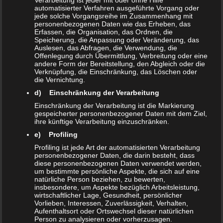
Verarbeitung ist jeder mit oder ohne Hilfe
28. Oktober 2013
bernd_wilke
automatisierter Verfahren ausgeführte Vorgang oder
jede solche Vorgangsreihe im Zusammenhang mit
Photography
,
Social Marketing
Keine Kommentare
personenbezogenen Daten wie das Erheben, das
design
,
photography
,
video
Erfassen, die Organisation, das Ordnen, die
Speicherung, die Anpassung oder Veränderung, das
Auslesen, das Abfragen, die Verwendung, die
Lorem ipsum dolor sit amet, consectetur adipiscing elit.
Offenlegung durch Übermittlung, Verbreitung oder eine
Morbi sagittis, sem quis lacinia faucibus, orci ipsum
andere Form der Bereitstellung, den Abgleich oder die
Verknüpfung, die Einschränkung, das Löschen oder
gravida tortor, vel interdum mi sapien ut justo. Nulla
die Vernichtung.
varius consequat magna, id molestie…
d) Einschränkung der Verarbeitung
Einschränkung der Verarbeitung ist die Markierung
gespeicherter personenbezogener Daten mit dem Ziel,
ihre künftige Verarbeitung einzuschränken.
e) Profiling
Profiling ist jede Art der automatisierten Verarbeitung
personenbezogener Daten, die darin besteht, dass
diese personenbezogenen Daten verwendet werden,
um bestimmte persönliche Aspekte, die sich auf eine
natürliche Person beziehen, zu bewerten,
insbesondere, um Aspekte bezüglich Arbeitsleistung,
wirtschaftlicher Lage, Gesundheit, persönlicher
Vorlieben, Interessen, Zuverlässigkeit, Verhalten,
Aufenthaltsort oder Ortswechsel dieser natürlichen
Person zu analysieren oder vorherzusagen.