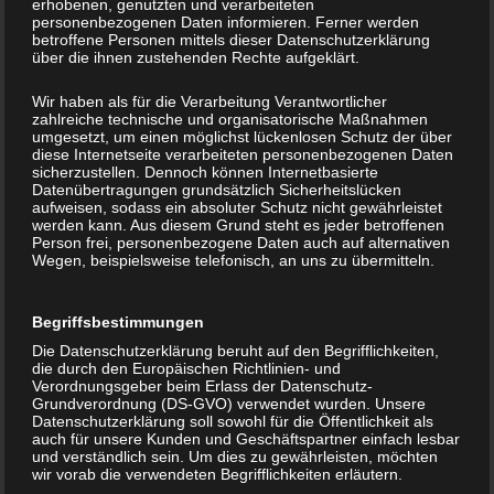
erhobenen, genutzten und verarbeiteten
personenbezogenen Daten informieren. Ferner werden
betroffene Personen mittels dieser Datenschutzerklärung
über die ihnen zustehenden Rechte aufgeklärt.
Wir haben als für die Verarbeitung Verantwortlicher
zahlreiche technische und organisatorische Maßnahmen
This Post Looks Beautiful even with
umgesetzt, um einen möglichst lückenlosen Schutz der über
diese Internetseite verarbeiteten personenbezogenen Daten
Long Interesting Title
sicherzustellen. Dennoch können Internetbasierte
Datenübertragungen grundsätzlich Sicherheitslücken
aufweisen, sodass ein absoluter Schutz nicht gewährleistet
12. Dezember 2013
bernd_wilke
werden kann. Aus diesem Grund steht es jeder betroffenen
Person frei, personenbezogene Daten auch auf alternativen
Photography
,
Web Design
,
WordPress
Wegen, beispielsweise telefonisch, an uns zu übermitteln.
Keine Kommentare
design
,
image
,
photography
,
social
,
wordpress
Begriffsbestimmungen
Die Datenschutzerklärung beruht auf den Begrifflichkeiten,
Lorem ipsum dolor sit amet, consectetur adipiscing elit.
die durch den Europäischen Richtlinien- und
Morbi sagittis, sem quis lacinia faucibus, orci ipsum
Verordnungsgeber beim Erlass der Datenschutz-
Grundverordnung (DS-GVO) verwendet wurden. Unsere
gravida tortor, vel interdum mi sapien ut justo. Nulla
Datenschutzerklärung soll sowohl für die Öffentlichkeit als
auch für unsere Kunden und Geschäftspartner einfach lesbar
varius consequat magna, id molestie…
und verständlich sein. Um dies zu gewährleisten, möchten
wir vorab die verwendeten Begrifflichkeiten erläutern.